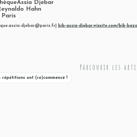
thèqueAssia Djebar
 Reynaldo Hahn
 Paris
eque.assia-djebar@paris.fr|
bib-assia-djebar.wixsite.com/bib-baz
Parcourir les arti
 répétitions ont (re)commencé !