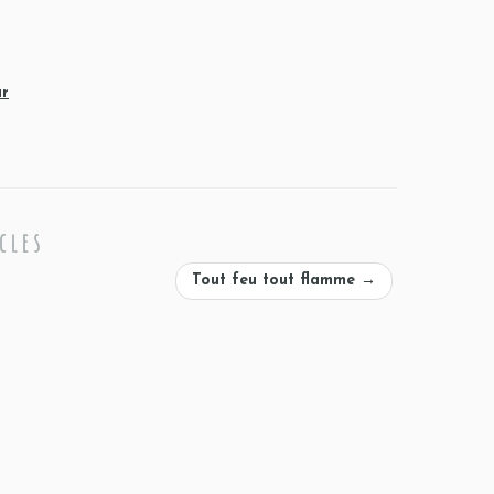
ar
cles
Tout feu tout flamme
→